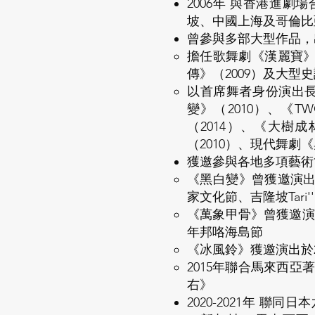
2006年 與香港進
坡、中國上海及哥倫比
曾參與多部大型作品，
擔任歌舞劇《漢麗寶》
傳》（2009）及大
以首席舞者身份演出長篇
變》（2010）、《T
（2014）、《大樹
（2010）、現代舞劇《
獲邀參與各地多項藝術
《黑白變》曾獲邀演出於20
家文化節、吉隆坡Tari
《萬象甲骨》曾獲邀演出於20
年邦咯海島節
《冰風鈴》獲邀演出於20
2015年聯合馬來西亞著
右》
​2020-2021年