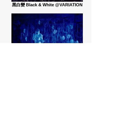
黑白變 Black & White @VARIATION
TWO