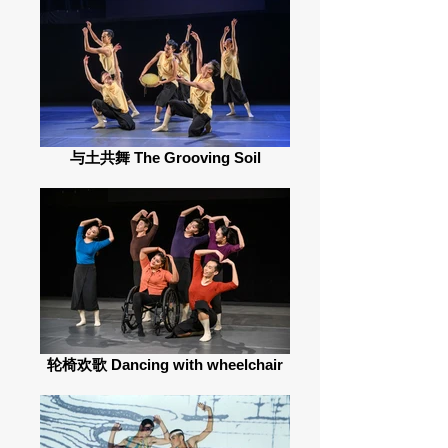
与土共舞 The Grooving Soil
轮椅欢歌 Dancing with wheelchair