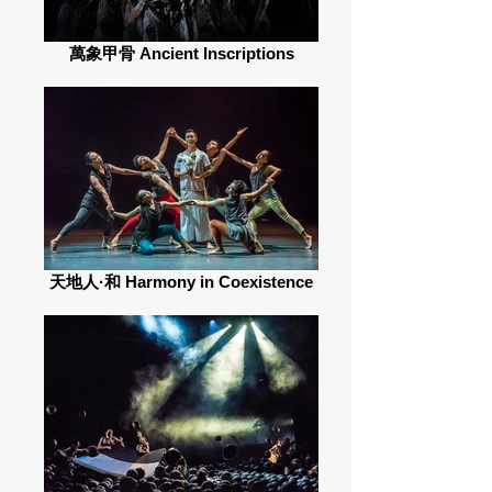
萬象甲骨 Ancient Inscriptions
天地人·和 Harmony in Coexistence